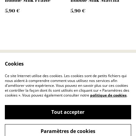
Bubble Milk Fraise
Bubble Milk Matcha
5,90 €
5,90 €
Cookies
Contactez-nous
Conditions
Politique de
Politique de cookies
Ce site Internet utilise des cookies. Les cookies sont de petits fichiers qui
confidentialité
nous aident à comprendre comment vous utilisez nos services afin
d'améliorer votre expérience. Vous pouvez en savoir plus sur ces cookies
et contrôler la façon dont ils sont utilisés en cliquant sur « Paramètres des
cookies ». Vous pouvez également consulter notre
politique de cookies
.
Tout accepter
©
2026
DONUTS COFFEE® Burger & Shake
Paramètres de cookies
powered by