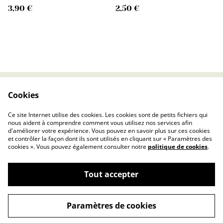
3,90 €
2,50 €
Cookies
Contactez-nous
Conditions
Politique de
Politique de cookies
Ce site Internet utilise des cookies. Les cookies sont de petits fichiers qui
confidentialité
nous aident à comprendre comment vous utilisez nos services afin
d'améliorer votre expérience. Vous pouvez en savoir plus sur ces cookies
et contrôler la façon dont ils sont utilisés en cliquant sur « Paramètres des
cookies ». Vous pouvez également consulter notre
politique de cookies
.
Tout accepter
©
2026
DONUTS COFFEE® Burger & Shake
Paramètres de cookies
powered by