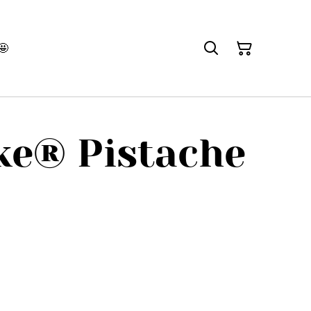
🤩
ke® Pistache