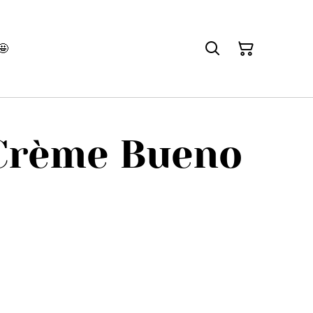
🤩
Crème Bueno