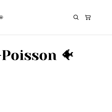
🤩
-Poisson 🐠