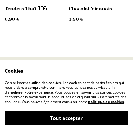
Tenders Thaï 🇹🇭
Chocolat Viennois
6,90 €
3,90 €
Cookies
Contactez-nous
Conditions
Politique de
Politique de cookies
Ce site Internet utilise des cookies. Les cookies sont de petits fichiers qui
confidentialité
nous aident à comprendre comment vous utilisez nos services afin
d'améliorer votre expérience. Vous pouvez en savoir plus sur ces cookies
et contrôler la façon dont ils sont utilisés en cliquant sur « Paramètres des
cookies ». Vous pouvez également consulter notre
politique de cookies
.
Tout accepter
©
2026
DONUTS COFFEE® Burger & Shake