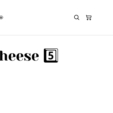
🤩
heese 5️⃣