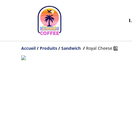
L
Accueil
/
Produits
/
Sandwich
/
Royal Cheese 5️⃣